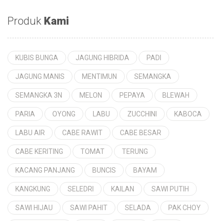
Produk
Kami
KUBIS BUNGA
JAGUNG HIBRIDA
PADI
JAGUNG MANIS
MENTIMUN
SEMANGKA
SEMANGKA 3N
MELON
PEPAYA
BLEWAH
PARIA
OYONG
LABU
ZUCCHINI
KABOCA
LABU AIR
CABE RAWIT
CABE BESAR
CABE KERITING
TOMAT
TERUNG
KACANG PANJANG
BUNCIS
BAYAM
KANGKUNG
SELEDRI
KAILAN
SAWI PUTIH
SAWI HIJAU
SAWI PAHIT
SELADA
PAK CHOY