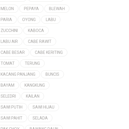
MELON
PEPAYA
BLEWAH
PARIA
OYONG
LABU
ZUCCHINI
KABOCA
LABU AIR
CABE RAWIT
CABE BESAR
CABE KERITING
TOMAT
TERUNG
KACANG PANJANG
BUNCIS
BAYAM
KANGKUNG
SELEDRI
KAILAN
SAWI PUTIH
SAWI HIJAU
SAWI PAHIT
SELADA
PAK CHOY
BAWANG DAUN