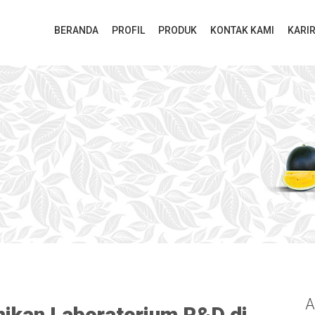
BERANDA
PROFIL
PRODUK
KONTAK KAMI
KARI
A
mikan Laboratorium R&D di