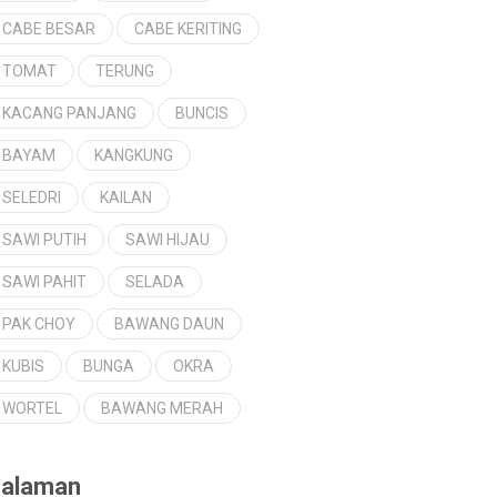
CABE BESAR
CABE KERITING
TOMAT
TERUNG
KACANG PANJANG
BUNCIS
BAYAM
KANGKUNG
SELEDRI
KAILAN
SAWI PUTIH
SAWI HIJAU
SAWI PAHIT
SELADA
PAK CHOY
BAWANG DAUN
KUBIS
BUNGA
OKRA
WORTEL
BAWANG MERAH
alaman