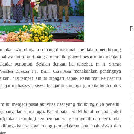
P
upakan wujud nyata semangat nasionalisme dalam mendukung
bahwa putra-putri bangsa memiliki potensi besar untuk menjadi
ekadar penonton. Sejalan dengan hal tersebut,
Ir. H. Slamet
menekankan pentingnya
Presiden Direktur
PT. Benih Citra Asia
kan, “Di tempat lain itu dipagari Bapak, kalau mau ke riset itu
elajar mahasiswa, siswa belajar di sini, apa pun kita buka untuk
 ini menjadi pusat aktivitas riset yang didukung oleh peneliti-
 Majenang dan Cimanggu. Keterlibatan SDM lokal menjadi bukti
ciptakan teknologi pembenihan yang kompetitif dan berstandar
juga difungsikan sebagai ruang pembelajaran bagi mahasiswa dan
ian.