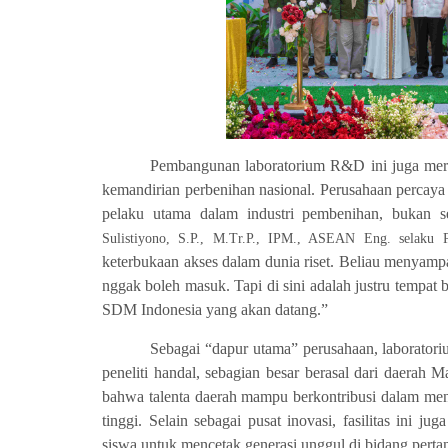
Pembangunan laboratorium R&D ini juga mer
kemandirian perbenihan nasional. Perusahaan percaya 
pelaku utama dalam industri pembenihan, bukan s
Sulistiyono, S.P., M.Tr.P., IPM., ASEAN Eng. selaku
keterbukaan akses dalam dunia riset. Beliau menyampai
nggak boleh masuk. Tapi di sini adalah justru tempat b
SDM Indonesia yang akan datang.”
Sebagai “dapur utama” perusahaan, laboratorium
peneliti handal, sebagian besar berasal dari daerah
bahwa talenta daerah mampu berkontribusi dalam men
tinggi. Selain sebagai pusat inovasi, fasilitas ini 
siswa untuk mencetak generasi unggul di bidang pertan