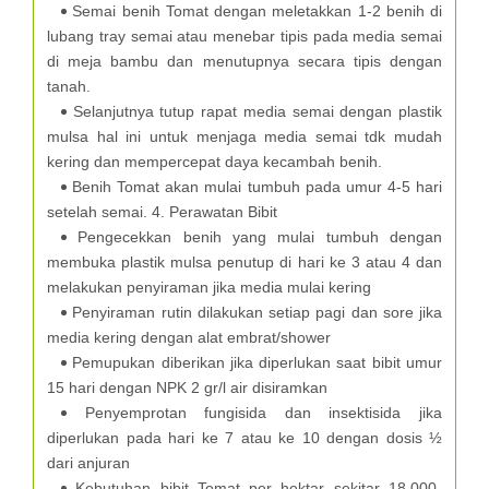
Semai benih Tomat dengan meletakkan 1-2 benih di
lubang tray semai atau menebar tipis pada media semai
di meja bambu dan menutupnya secara tipis dengan
tanah.
Selanjutnya tutup rapat media semai dengan plastik
mulsa hal ini untuk menjaga media semai tdk mudah
kering dan mempercepat daya kecambah benih.
Benih Tomat akan mulai tumbuh pada umur 4-5 hari
setelah semai. 4. Perawatan Bibit
Pengecekkan benih yang mulai tumbuh dengan
membuka plastik mulsa penutup di hari ke 3 atau 4 dan
melakukan penyiraman jika media mulai kering
Penyiraman rutin dilakukan setiap pagi dan sore jika
media kering dengan alat embrat/shower
Pemupukan diberikan jika diperlukan saat bibit umur
15 hari dengan NPK 2 gr/l air disiramkan
Penyemprotan fungisida dan insektisida jika
diperlukan pada hari ke 7 atau ke 10 dengan dosis ½
dari anjuran
Kebutuhan bibit Tomat per hektar sekitar 18.000-