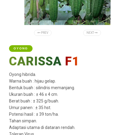
PREV
NEXT
OYONG
CARISSA
F1
Oyong hibrida.
Warna buah : hijau gelap.
Bentuk buah : silindris memanjang.
Ukuran buah : ± 46 x 4 cm.
Berat buah : ± 325 g/buah.
Umur panen : ± 35 hst.
Potensi hasil : ± 39 ton/ha.
Tahan simpan.
Adaptasi utama di dataran rendah.
Toleran Virus.