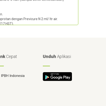
n.
otan dengan Previcure N 2 ml/ ltr air.
(17 HST).
ink
Cepat
Unduh
Aplikasi
IPBH Indonesia