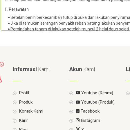
1. Perawatan
Setelah benih berkecambah tutup di buka dan lakukan penyirama
Jika di temukan serangan penyakit rebah batang lakukan penyempr
Pemindahan tanam di lakukan setelah muncul 2 helai daun sejati 
Informasi
Kami
Akun
Kami
L
Profil
Youtube (Resmi)
Produk
Youtube (Produk)
Kontak Kami
Facebook
Karir
Instagram
Blog
X