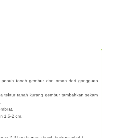
ri penuh tanah gembur dan aman dari gangguan
ka tektur tanah kurang gembur tambahkan sekam
.
embrat.
n 1,5-2 cm.
ama 2-3 hari (sampai benih berkecambah)