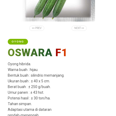
PREV
NEXT
OYONG
OSWARA
F1
Oyong hibrida.
Warna buah : hijau.
Bentuk buah : silindris memanjang.
Ukuran buah : ± 40 x 5 cm.
Berat buah : ± 250 g/buah.
Umur panen : ± 43 hst.
Potensi hasil : ± 30 ton/ha.
Tahan simpan.
Adaptasi utama di dataran
rendah-menengah.